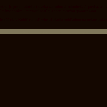
šetko je pre dnešného človeka zabudnutá minulosť.
A predsa, ak sa
 máme nedávnu minulosť späť aj s nostalgickými spomienkami.
 je náš cieľ. Robiť radosť sebe aj okoliu pohľadom na pekné autá 