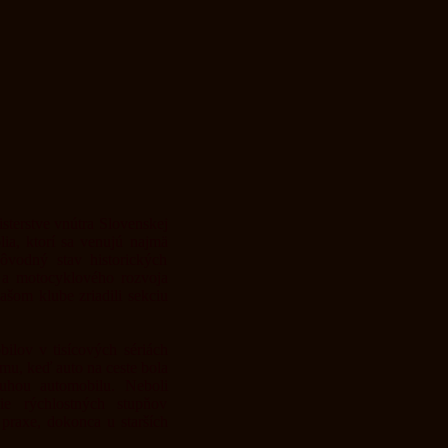
isterstve vnútra Slovenskej
ia, ktorí sa venujú najmä
vodný stav historických
o a motocyklového rozvoja
šom klube zriadili sekciu
ilov v tisícových sériách
mu, keď auto na ceste bola
luhou automobilu. Neboli
e rýchlostných stupňov
praxe, dokonca u starších