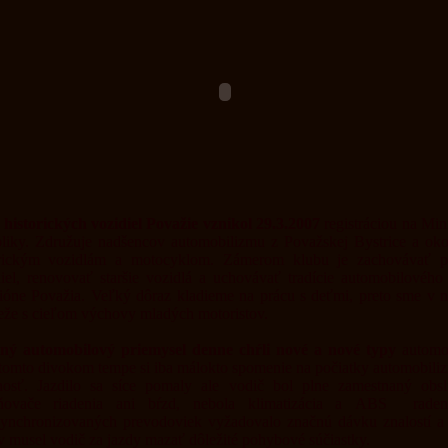
historických vozidiel Považie vznikol 29.3.2007
registráciou na Min
liky. Združuje nadšencov automobilizmu z Považskej Bystrice a okol
orickým vozidlám a motocyklom. Zámerom klubu je zachovávať pô
iel, renovovať staršie vozidlá a uchovávať tradície automobilovéh
ióne Považia. Veľký dôraz kladieme na prácu s deťmi, preto sme v na
že s cieľom výchovy mladých motoristov.
ný automobilový priemysel denne chŕli nové a nové typy
automob
 tomto divokom tempe si iba málokto spomenie na počiatky automobiliz
nosť. Jazdilo sa síce pomaly ale vodič bol plne zamestnaný obs
lňovače riadenia ani bŕzd, nebola klimatizácia a ABS radeni
synchronizovaných prevodoviek vyžadovalo značnú dávku znalostí a 
 musel vodič za jazdy mazať dôležité pohybové súčiastky.