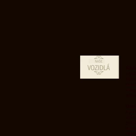
Klub 
repub
hist
vozid
v reg
mláde
Dneš
a pri
vzác
posi
u ne
vozov