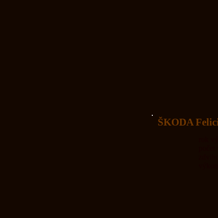
ŠKODA Felic
rok výro
počet va
zdvihov
výkon: ..