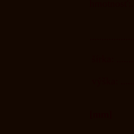
hmotnosť:......
..................
šírka: .........
výška: ........
[mm]