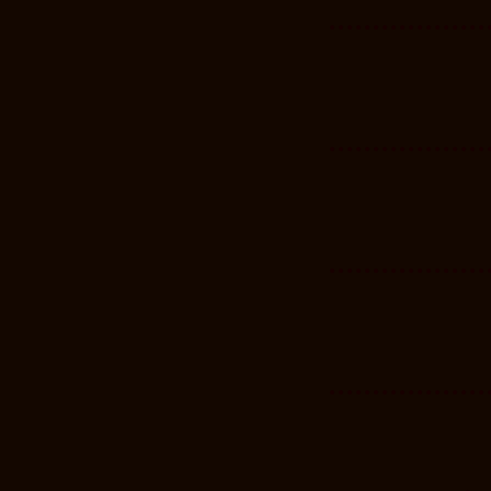
..................
..................
..................
..................